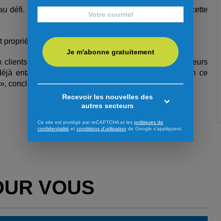
au défi. Elle connaît bien l’équipe en place et aborde cette
t propriétaire de la pharmacie.
Je m'abonne gratuitement
x clients et les soins appropriés pour eux, répondre à leurs
déjà entamé. J’ai des projets et des idées en tête. En ce
, conclut-elle.
Recevoir les nouvelles des
autres secteurs
Ce site est protégé par reCAPTCHA et les
politiques de
confidentialité
et
conditions d'utilisation
de Google s'appliquent.
OUR VOUS