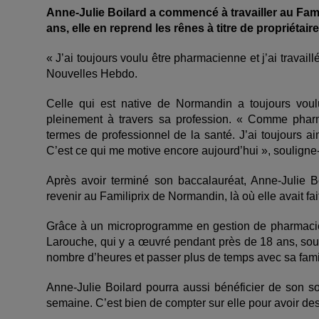
Anne‑Julie Boilard a commencé à travailler au Fami
ans, elle en reprend les rênes à titre de propriétai
« J’ai toujours voulu être pharmacienne et j’ai travaillé
Nouvelles Hebdo.
Celle qui est native de Normandin a toujours voulu
pleinement à travers sa profession. « Comme pharm
termes de professionnel de la santé. J’ai toujours ai
C’est ce qui me motive encore aujourd’hui », souligne-t
Après avoir terminé son baccalauréat, Anne‑Julie Bo
revenir au Familiprix de Normandin, là où elle avait fai
Grâce à un microprogramme en gestion de pharmacie, e
Larouche, qui y a œuvré pendant près de 18 ans, souha
nombre d’heures et passer plus de temps avec sa famill
Anne-Julie Boilard pourra aussi bénéficier de son s
semaine. C’est bien de compter sur elle pour avoir de