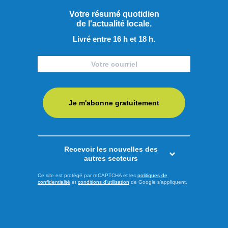
Votre résumé quotidien
de l'actualité locale.
Livré entre 16 h et 18 h.
10 M$ aux Serres Toundra pour un projet
d’expansion à Saint-Félicien
Je m'abonne gratuitement
Recevoir les nouvelles des
autres secteurs
Ce site est protégé par reCAPTCHA et les
politiques de
confidentialité
et
conditions d'utilisation
de Google s'appliquent.
Économie régionale
Les SADC du Saguenay–Lac-Saint-Jean ont injecté plus de
5,2 M$