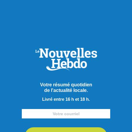
Développement de produits et/ou services.
Nous
utilisons des données pour développer de nouveaux
produits. Par exemple, nous utilisons des
renseignements personnels que nous anonymisons
ou pseudonymisons, afin de mieux comprendre les
besoins de nos clients.
Support client.
Nous utilisons les données pour
diagnostiquer et résoudre les problèmes relatifs aux
Votre résumé quotidien
produits et/ou services, restaurer l’accès à votre
de l'actualité locale.
compte personnel, fournir d’autres services de
Livré entre 16 h et 18 h.
support et d’assistance.
Contribuer à la sécurisation et à la résolution des