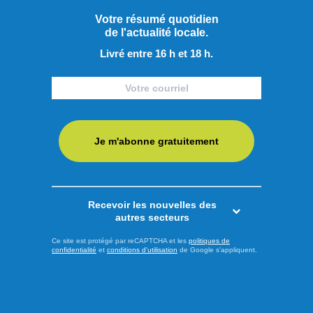
Votre résumé quotidien
de l'actualité locale.
Livré entre 16 h et 18 h.
La Série ACT LMS Québec de retour à
l’Autodrome de Saint-Félicien
Je m'abonne gratuitement
Recevoir les nouvelles des
autres secteurs
Ce site est protégé par reCAPTCHA et les
politiques de
confidentialité
et
conditions d'utilisation
de Google s'appliquent.
Les Voyageurs s'effondrent en septième