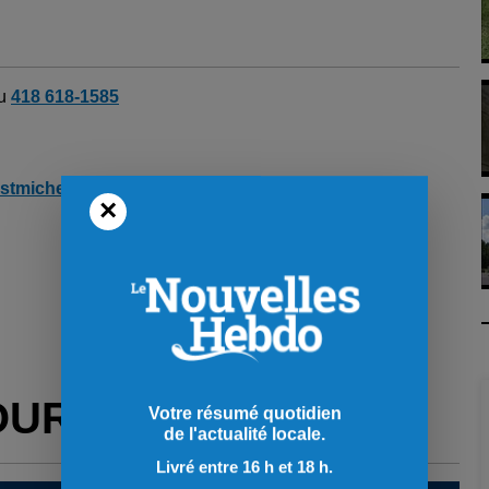
au
418 618-1585
stmichel@videotron.ca
×
OUR VOUS
Votre résumé quotidien
de l'actualité locale.
Livré entre 16 h et 18 h.