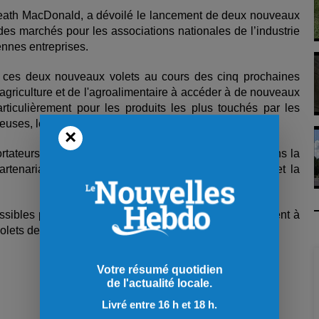
, Heath MacDonald, a dévoilé le lancement de deux nouveaux
 des marchés pour les associations nationales de l’industrie
ennes entreprises.
ns ces deux nouveaux volets au cours des cinq prochaines
l'agriculture et de l'agroalimentaire à accéder à de nouveaux
rticulièrement pour les produits les plus touchés par les
es, le porc, le poisson et les fruits de mer.
×
portateurs à pénétrer les marchés émergents, nous faisons la
tenariats et favorisons la croissance, la résilience et la
ssibles pourront soumettre une demande de financement à
lets de diversification.
Votre résumé quotidien
de l'actualité locale.
Livré entre 16 h et 18 h.