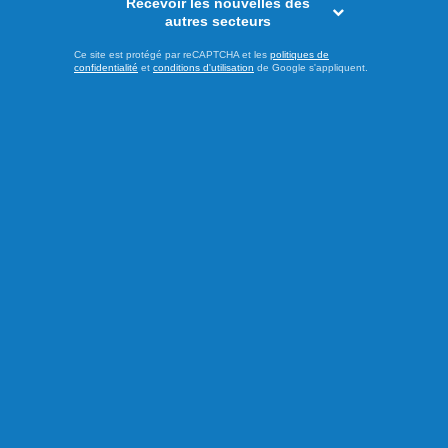
Recevoir les nouvelles des
autres secteurs
Ce site est protégé par reCAPTCHA et les
politiques de
confidentialité
et
conditions d'utilisation
de Google s'appliquent.