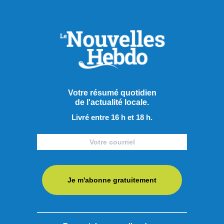
Publié hier à 8h00
Les Saguenéens ajoutent un
adjoint derrière le banc
Afin de pallier le départ d’Olivier Bouchard avec les Élites
de Jonquière, les Saguenéens de Chicoutimi ont annoncé
Votre résumé quotidien
la nomination de Geordie Wudrick comme nouvel
de l'actualité locale.
entraîneur-adjoint de l’équipe pour la saison 2025-2026.
Livré entre 16 h et 18 h.
Natif d’Abbotsford en Colombie-Britannique, il a passé les
deux dernières campagnes comme directeur-général et
entraîneur-chef ...
LIRE LA SUITE
Je m'abonne gratuitement
Sports