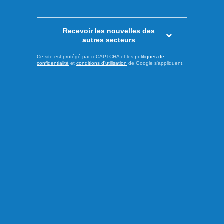
Recevoir les nouvelles des
autres secteurs
Ce site est protégé par reCAPTCHA et les
politiques de
confidentialité
et
conditions d'utilisation
de Google s'appliquent.
Publié hier à 13h00
Les psychiatres pressent les
partis à prendre position
À l’approche de l’élection provinciale du 5 octobre prochain,
l’Association des médecins psychiatres du Québec (AMPQ)
lance un appel aux formations politiques : faire de la santé
mentale une priorité incontournable de la prochaine
campagne électorale. En dévoilant sa plateforme Santé
mentale 2026 sous le thème « La santé mentale ne prend
pas de ...