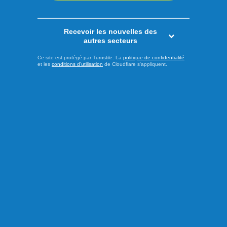
Recevoir les nouvelles des
autres secteurs
Ce site est protégé par Turnstile. La
politique de confidentialité
et les
conditions d'utilisation
de Cloudflare s'appliquent.
Publié le 7 août 2026
Seize artistes en route vers la
Grande Finale Desjardins
Les noms des finalistes de l’édition 2026 du Festival de la
chanson de Saint-Ambroise ont été dévoilés à l’issue de la
dernière demi-finale présentée jeudi soir à l’Amphithéâtre
Marcel-Claveau. Le jury a complété sa sélection en vue de
la Grande Finale Desjardins, qui se tiendra le samedi 8
août à 19 h 30. Après plusieurs jours de compétition, ...
LIRE LA SUITE