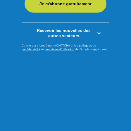
Je m'abonne gratuitement
campagne électorale. En dévoilant sa plateforme Santé
mentale 2026 sous le thème « La santé mentale ne prend
pas de ...
Recevoir les nouvelles des
LIRE LA SUITE
autres secteurs
Ce site est protégé par reCAPTCHA et les
politiques de
confidentialité
et
conditions d'utilisation
de Google s'appliquent.
Actualités