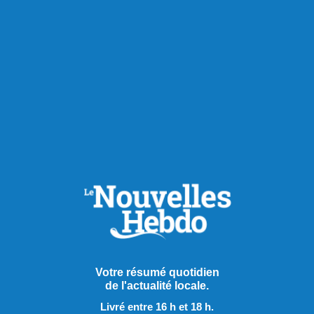
Publié le 5 août 2026
Votre résumé quotidien
de l'actualité locale.
Le Groupe Maison de l’Auto
Livré entre 16 h et 18 h.