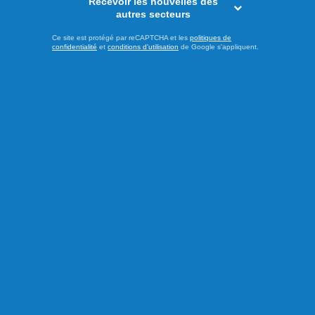
Recevoir les nouvelles des
autres secteurs
Ce site est protégé par reCAPTCHA et les
politiques de
confidentialité
et
conditions d'utilisation
de Google s'appliquent.