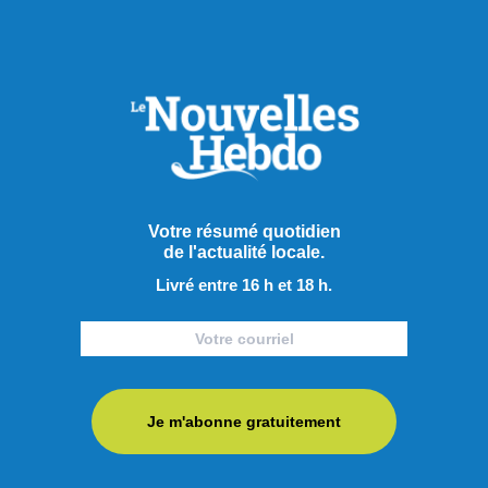
Publié le 6 août 2026
Vague de chaleur au
Saguenay–Lac-Saint-Jean
La région du Saguenay–Lac-Saint-Jean fera face à un
épisode de chaleur accompagné d’un taux d’humidité élevé
Votre résumé quotidien
à compter de ce jeudi 6 août et jusqu’au samedi 8 août.
de l'actualité locale.
Devant ces conditions météorologiques, la Direction de la
Livré entre 16 h et 18 h.
santé publique de Santé Québec Saguenay–Lac-Saint-
Jean ─ Universitaire invite la population à prendre les
précautions ...
LIRE LA SUITE
Je m'abonne gratuitement
Faits divers