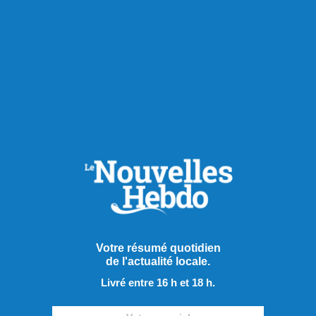
Publié le 7 août 2026
Votre résumé quotidien
Le PQ promet d’améliorer
de l'actualité locale.
Livré entre 16 h et 18 h.
l’accès aux soins et au
transport en région