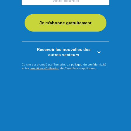
Alors que le déclenchement de la campagne électorale
pour l'élection québécoise du 5 octobre approche, le chef
du Parti Québécois (PQ), Paul St-Pierre-Plamondon, et le
Je m'abonne gratuitement
candidat péquiste dans la circonscription des Îles-de-la-
Madeleine, Joël Arseneau, ont dévoilé ce vendredi deux
engagements visant à mieux répondre aux besoins des
Recevoir les nouvelles des
citoyens vivant en ...
autres secteurs
LIRE LA SUITE
Ce site est protégé par Turnstile. La
politique de confidentialité
et les
conditions d'utilisation
de Cloudflare s'appliquent.
Actualités