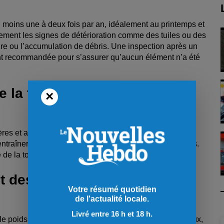
 moins une à deux fois par an, idéalement au printemps et
idement les signes de détérioration comme des tuiles ou des
re ou l’accumulation de débris. Une inspection après un
nt recommandée pour s’assurer qu’aucun élément n’a été
 la toiture
×
es et autres saletés s’accumulent sur le toit. Leur
 entraîner la formation de mousse, de lichens ou d’algues.
 de la toiture et de prévenir ces problèmes.
et des algues
Votre résumé quotidien
de l'actualité locale.
Livré entre 16 h et 18 h.
e poids sur la structure et peuvent soulever les bardeaux,