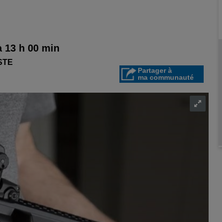
à 13 h 00 min
STE
Partager à
ma communauté