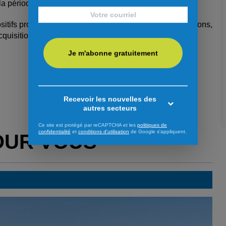
a période d'amnistie prend fin.
itifs prohibés après cette date s’exposera à des sanctions,
quisition et de possibles poursuites criminelles.
Je m'abonne gratuitement
Recevoir les nouvelles des
autres secteurs
Ce site est protégé par reCAPTCHA et les
politiques de
confidentialité
et
conditions d'utilisation
de Google s'appliquent.
OUR VOUS