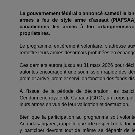
Le gouvernement fédéral a annoncé samedi le lan
armes à feu de style arme d’assaut (PIAFSAA),
canadiennes les armes à feu «
dangereuses
»
propri
étaires.
Le programme, entièrement volontaire, s’adresse aux 
remettre leurs armes désormais prohibées en échange
Ces derniers auront jusqu’au 31 mars 2026 pour déclar
autorités encouragent une soumission rapide des décl
premier arrivé, premier servi, en fonction des fonds di
À l’issue de la période de déclaration, les parti
Gendarmerie royale du Canada (GRC), un corps polici
leurs armes en vue de leur validation et destruction.
Bien que la participation au programme soit volont
Anandasangaree, rappelle que « le respect de la loi ne 
y participer devront tout de même se départir de l