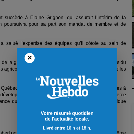
 succède à Élaine Grignon, qui assurait l’intérim de la
n poursuivra pour sa part son mandat de membre et de
a salué l’expertise des équipes qu’il côtoie au sein de
×
in de la grande expertise et du dévouement des membres du
tés agricoles. C'est avec fierté que j'occuperai mes nouvelles
u Québec a pour mandat de préserver les terres destinées à
u développement durable des activités agricoles. Elle exerce
lance du territoire et offre un accompagnement stratégique
Votre résumé quotidien
de l'actualité locale.
Livré entre 16 h et 18 h.
rt possède un baccalauréat en droit ainsi qu’un diplôme