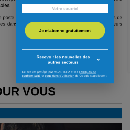
coles.
 poste de vice-président depuis 2025, il a travaillé près de
s dans le secteur agricole, en plus d’exercer plusieurs
Je m'abonne gratuitement
Recevoir les nouvelles des
autres secteurs
Ce site est protégé par reCAPTCHA et les
politiques de
confidentialité
et
conditions d'utilisation
de Google s'appliquent.
OUR VOUS