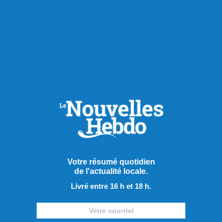
Publié hier à 14h00
Le PQ promet d’améliorer
Votre résumé quotidien
de l'actualité locale.
l’accès aux soins et au
Livré entre 16 h et 18 h.
transport en région
Alors que le déclenchement de la campagne électorale