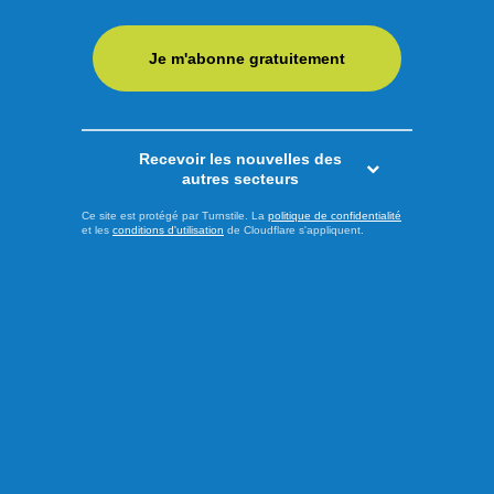
pour l'élection québécoise du 5 octobre approche, le chef
du Parti Québécois (PQ), Paul St-Pierre-Plamondon, et le
candidat péquiste dans la circonscription des Îles-de-la-
Je m'abonne gratuitement
Madeleine, Joël Arseneau, ont dévoilé ce vendredi deux
engagements visant à mieux répondre aux besoins des
citoyens vivant en ...
Recevoir les nouvelles des
autres secteurs
LIRE LA SUITE
Ce site est protégé par Turnstile. La
politique de confidentialité
et les
conditions d'utilisation
de Cloudflare s'appliquent.
Actualités