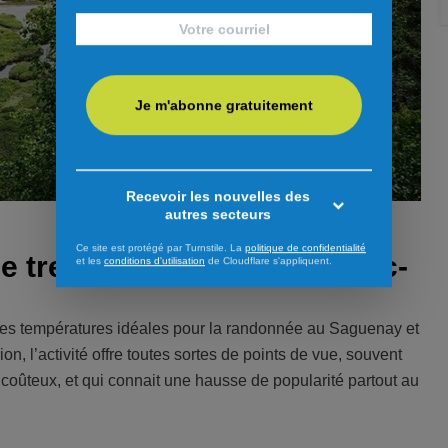
Je m'abonne gratuitement
Recevoir les nouvelles des
autres secteurs
Ce site est protégé par Turnstile. La
politique de confidentialité
 le trekking au Saguenay-Lac-
et les
conditions d'utilisation
de Cloudflare s'appliquent.
e des températures idéales pour la randonnée au Saguenay et
on, l’activité offre toutes sortes de points de vue, souvent
u coûteux, et qui connait une hausse de popularité partout au