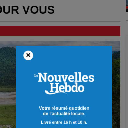
OUR VOUS
×
Votre résumé quotidien
de l'actualité locale.
Livré entre 16 h et 18 h.