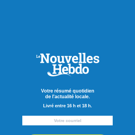
Bourses:
Développement régional Rio Tinto
• Multi Chaîne SD Inc., Simon Dunn Flexipreneur
• Multi Chaîne SD Inc., Simon Dunn Coup de cœur
autochtone – Prix Ashini
• La Classe Notcimik, Dominique Bégin Coup de cœur
Scientifique en chef
• Multi Chaîne SD Inc., Simon Dunn
Coup de cœur développement durable - Collectif de l’Eau,
Votre résumé quotidien
de l'actualité locale.
Jean-Denis Hamel
Livré entre 16 h et 18 h.
Partager à ma communauté