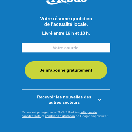
Votre résumé quotidien
de l'actualité locale.
Livré entre 16 h et 18 h.
Publié à 9h00
Je m'abonne gratuitement
Niveaux d’eau dans la région
: Rio Tinto dit avoir le plein
contrôle
Recevoir les nouvelles des
Malgré le fait que des citoyens soient en colère du trop haut
autres secteurs
niveau du lac Kénogami, certains ayant subi des
Ce site est protégé par reCAPTCHA et les
politiques de
confidentialité
et
conditions d'utilisation
de Google s'appliquent.
dommages à leurs terrains et d’autres ayant vu leur quai
arraché ou parti, la compagnie Rio Tinto assure avoir le