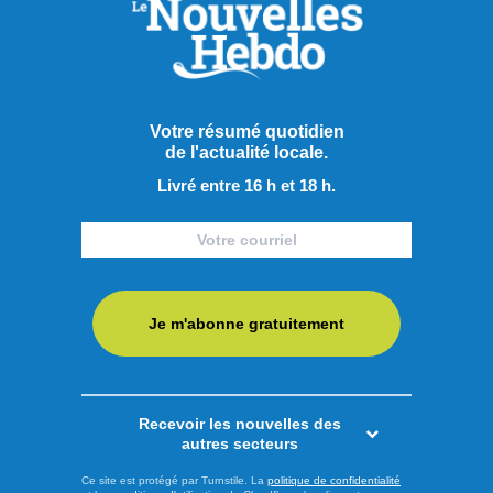
Partager à ma communauté
Votre résumé quotidien
RECOMMANDÉS POUR VOUS
de l'actualité locale.
Livré entre 16 h et 18 h.
Actualités
Je m'abonne gratuitement
Recevoir les nouvelles des
autres secteurs
Ce site est protégé par Turnstile. La
politique de confidentialité