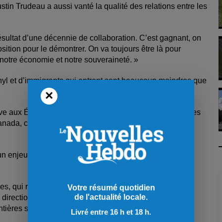
 Justin Trudeau a aussi vanté la qualité des relations entre les
résultat d’une décennie de collaboration. C’est gagnant, on
position pour le démontrer. On va toujours être là pour
 notre économie et notre souveraineté. »
anyl et d’immigrants qui entrent sont beaucoup moindres que
×
ive aux États-Unis émane du Canada, et moins de 1% des
ada, c’est très peu. On va travailler pour pouvoir dire
un enjeu crucial autant pour les canadiens que pour les
les, qui rentrent au Canada par les États-Unis, quand on
Votre résumé quotidien
de l'actualité locale.
 direction ou dans une autre, c’est dans l’intérêt des
ntières sécurisées et bien protégées. »
Livré entre 16 h et 18 h.