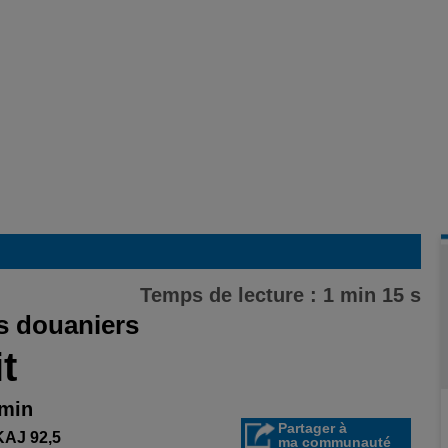
Temps de lecture : 1 min 15 s
s douaniers
t
 min
Partager à
AJ 92,5
ma communauté