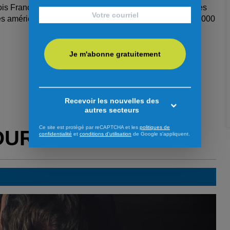
ois François Legault a promis mardi aux québécois de les
américaines, qui mettraient ainsi en péril environ 100 000
Je m'abonne gratuitement
Recevoir les nouvelles des
autres secteurs
Ce site est protégé par reCAPTCHA et les
politiques de
OUR VOUS
confidentialité
et
conditions d'utilisation
de Google s'appliquent.