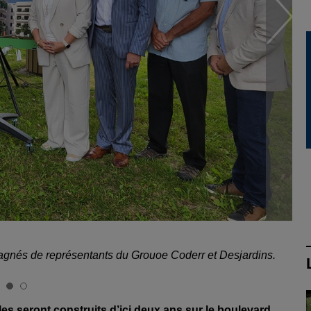
agnés de représentants du Grouoe Coderr et Desjardins.
 seront construits d’ici deux ans sur le boulevard