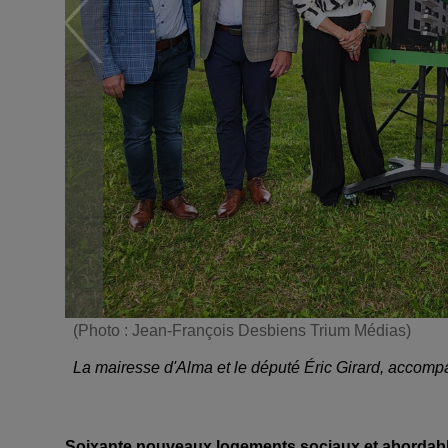
(Photo : Jean-François Desbiens Trium Médias)
La mairesse d'Alma et le député Éric Girard, accomp
Soixante nouveaux logements sociaux et abordables