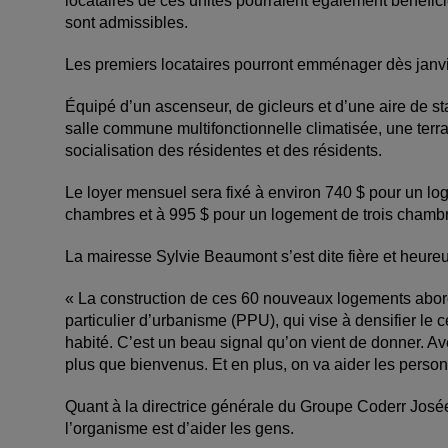
locataires de ces unités pourraient également bénéfi
sont admissibles.
Les premiers locataires pourront emménager dès janv
Équipé d’un ascenseur, de gicleurs et d’une aire de s
salle commune multifonctionnelle climatisée, une terr
socialisation des résidentes et des résidents.
Le loyer mensuel sera fixé à environ 740 $ pour un l
chambres et à 995 $ pour un logement de trois chamb
La mairesse Sylvie Beaumont s’est dite fière et heure
« La construction de ces 60 nouveaux logements aborda
particulier d’urbanisme (PPU), qui vise à densifier le cen
habité. C’est un beau signal qu’on vient de donner. A
plus que bienvenus. Et en plus, on va aider les perso
Quant à la directrice générale du Groupe Coderr Josée
l’organisme est d’aider les gens.