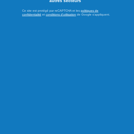
autres secteurs
Publié le 3 août 2026
Ce site est protégé par reCAPTCHA et les
politiques de
confidentialité
et
conditions d'utilisation
de Google s'appliquent.
Le Festival Atalukan de
retour à l’Auberge Île du
Repos
L’Auberge Île du Repos, à Péribonka, accueillera, pour une
13e année consécutive, le Festival de contes et légendes
Atalukan ce mardi 4 août. Ce rendez-vous culturel réunira
des conteurs autochtones et allochtones autour du feu
central de l’auberge pour une soirée placée sous le signe
du partage et de la tradition orale. Les participants seront ...
LIRE LA SUITE
Culture