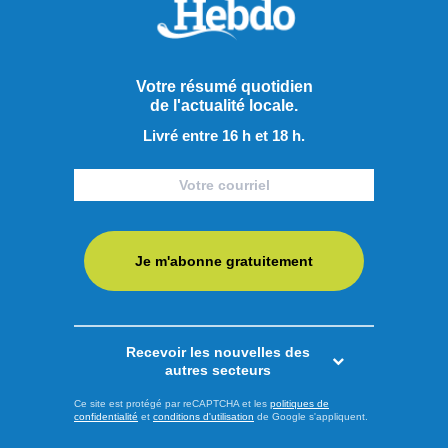
démonstration d’Elysis. En raison du lieu soigneusement
choisi par le premier ministre canadien, la guerre ...
LIRE LA SUITE
Votre résumé quotidien
de l'actualité locale.
Livré entre 16 h et 18 h.
Actualités
Je m'abonne gratuitement
Recevoir les nouvelles des
autres secteurs
Ce site est protégé par reCAPTCHA et les
politiques de
confidentialité
et
conditions d'utilisation
de Google s'appliquent.