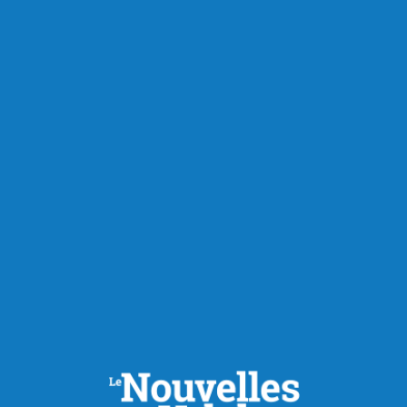
Publié à 15h00
MarK Carney ne lâche pas le
morceau
Aluminium, forêt, gestion de l’offre, le premier ministre Mark
Carney s’est exprimé sur différents dossiers lors de sa visite
à Saguenay. Le premier ministre a pris la parole au cœur du
complexe Jonquière de Rio Tinto, devant l’usine de