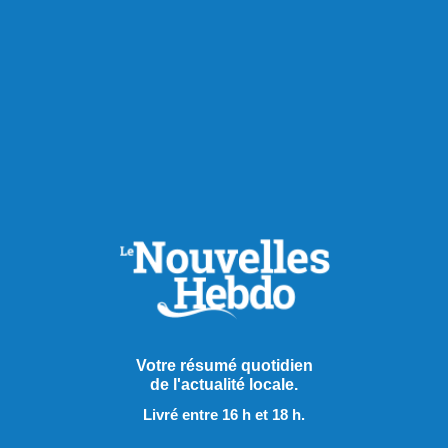
Publié le 7 août 2026
Votre résumé quotidien
de l'actualité locale.
Le PQ promet d’améliorer
Livré entre 16 h et 18 h.
l’accès aux soins et au