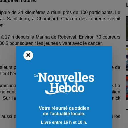
utique en nature.
cipale de 24 kilomètres a réuni près de 100 participants. Le
ac Saint-Jean, à Chambord. Chacun des coureurs s’était
on.
u à 17 h depuis la Marina de Roberval. Environ 70 coureurs
0 $ pour soutenir les jeunes vivant avec le cancer.
×
ieurs partenaires locaux qui ont contribué à la réussite de
ient l’événement depuis ses débuts.
ommunauté sait se mobiliser pour une cause qui compte. La
ment qui allie dépassement de soi, solidarité et soutien
Sur la pointe des pieds. », a déclaré le préfet Yanick
Votre résumé quotidien
de l'actualité locale.
 aussi enthousiaste de voir sa ville accueillir à nouveau les
Livré entre 16 h et 18 h.