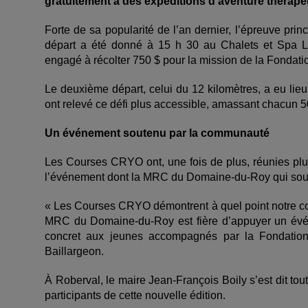
gratuitement à des expéditions d’aventure thérape
Forte de sa popularité de l’an dernier, l’épreuve prin
départ a été donné à 15 h 30 au Chalets et Spa L
engagé à récolter 750 $ pour la mission de la Fondati
Le deuxième départ, celui du 12 kilomètres, a eu lie
ont relevé ce défi plus accessible, amassant chacun 50
Un événement soutenu par la communauté
Les Courses CRYO ont, une fois de plus, réunies plus
l’événement dont la MRC du Domaine-du-Roy qui sout
« Les Courses CRYO démontrent à quel point notre c
MRC du Domaine-du-Roy est fière d’appuyer un événe
concret aux jeunes accompagnés par la Fondation 
Baillargeon.
À Roberval, le maire Jean-François Boily s’est dit tout
participants de cette nouvelle édition.