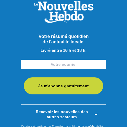
Votre résumé quotidien
de l'actualité locale.
Livré entre 16 h et 18 h.
Je m'abonne gratuitement
Publié hier à 14h00
Le PQ promet d’améliorer
Recevoir les nouvelles des
l’accès aux soins et au
autres secteurs
transport en région
Ce site est protégé par Turnstile. La
politique de confidentialité