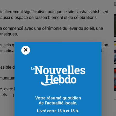
ulièrement significative, puisque le site Uashassihtsh sert
s aussi d’espace de rassemblement et de célébrations.
t a commencé avec une cérémonie du lever du soleil, une
ristiques.
s, tels que des activités pour les jeunes, une démonstration
×
ns artisanales de bandeaux et de bracelets d’écorces, et
ssible de visiter.
mmunautaires.
e, avec la tenue d’ateliers d’artisanat, de kiosques
nnels — permettant aux aînés et aux jeunes de se
Votre résumé quotidien
de l'actualité locale.
Livré entre 16 h et 18 h.