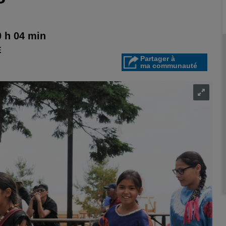
0 h 04 min
E
Partager à
ma communauté