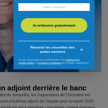
Je m'abonne gratuitement
Recevoir les nouvelles des
autres secteurs
Ce site est protégé par reCAPTCHA et les
politiques de
confidentialité
et
conditions d'utilisation
de Google s'appliquent.
 adjoint derrière le banc
Élites de Jonquière, les Saguenéens de Chicoutimi ont
el entraîneur-adjoint de l’équipe pour la saison 2025-
 a passé les deux dernières campagnes comme directeur-