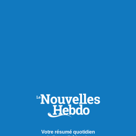
celle-ci doit contenir au moins 150 milligrammes de caféine
par litre et inclure d’autres ingrédients comme de la taurine,
des vitamines ou des minéraux. Le café, le thé et certains
produits de santé naturelle seraient toutefois exclus de cette
définition sous certaines conditions.
Si adoptée, cette mesure ferait du Québec la première
juridiction canadienne à interdire la vente de boissons
énergisantes aux moins de 16 ans.
Partager à ma communauté
RECOMMANDÉS POUR VOUS
Actualités
Votre résumé quotidien