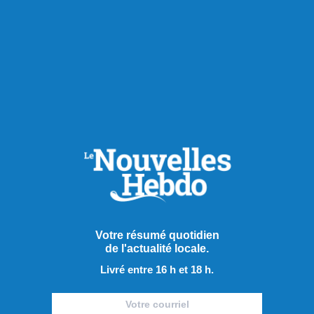
Publié hier à 8h00
Votre résumé quotidien
de l'actualité locale.
Les Saguenéens ajoutent un
Livré entre 16 h et 18 h.
adjoint derrière le banc
Afin de pallier le départ d’Olivier Bouchard avec les Élites