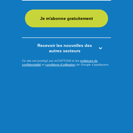
de Jonquière, les Saguenéens de Chicoutimi ont annoncé
la nomination de Geordie Wudrick comme nouvel
Je m'abonne gratuitement
entraîneur-adjoint de l’équipe pour la saison 2025-2026.
Natif d’Abbotsford en Colombie-Britannique, il a passé les
deux dernières campagnes comme directeur-général et
entraîneur-chef ...
Recevoir les nouvelles des
autres secteurs
LIRE LA SUITE
Ce site est protégé par reCAPTCHA et les
politiques de
confidentialité
et
conditions d'utilisation
de Google s'appliquent.
Sports