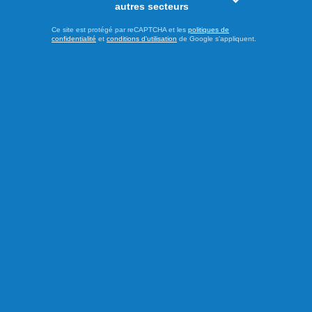
autres secteurs
Publié le 3 août 2026
Ce site est protégé par reCAPTCHA et les
politiques de
confidentialité
et
conditions d'utilisation
de Google s'appliquent.
Le Festival Atalukan de
retour à l’Auberge Île du
Repos
L’Auberge Île du Repos, à Péribonka, accueillera, pour une
13e année consécutive, le Festival de contes et légendes
Atalukan ce mardi 4 août. Ce rendez-vous culturel réunira
des conteurs autochtones et allochtones autour du feu
central de l’auberge pour une soirée placée sous le signe
du partage et de la tradition orale. Les participants seront ...
LIRE LA SUITE
Culture