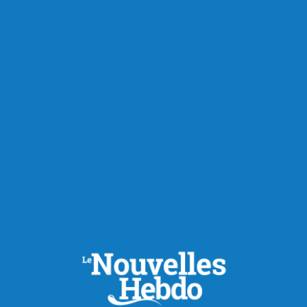
Publié le 5 août 2026
Les Saguenéens ajoutent un
adjoint derrière le banc
Afin de pallier le départ d’Olivier Bouchard avec les Élites
de Jonquière, les Saguenéens de Chicoutimi ont annoncé
la nomination de Geordie Wudrick comme nouvel
entraîneur-adjoint de l’équipe pour la saison 2025-2026.
Natif d’Abbotsford en Colombie-Britannique, il a passé les
deux dernières campagnes comme directeur-général et