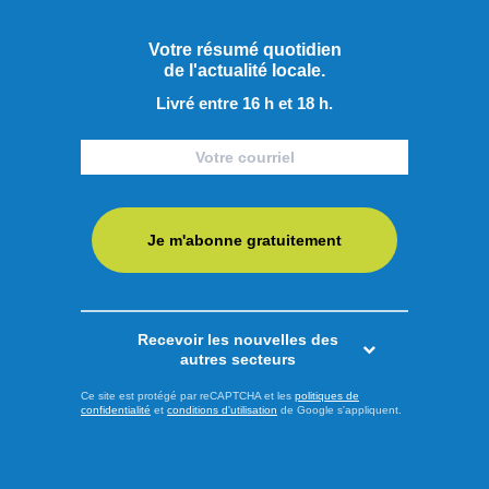
entraîneur-chef ...
Votre résumé quotidien
LIRE LA SUITE
de l'actualité locale.
Livré entre 16 h et 18 h.
Sports
Je m'abonne gratuitement
Recevoir les nouvelles des
autres secteurs
Ce site est protégé par reCAPTCHA et les
politiques de
confidentialité
et
conditions d'utilisation
de Google s'appliquent.