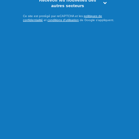
Recevoir les nouvelles des
autres secteurs
Ce site est protégé par reCAPTCHA et les
politiques de
confidentialité
et
conditions d'utilisation
de Google s'appliquent.
LES PLUS LUS
ACTUALITÉS
Le loup sous un autre regard à
Girardville
ACTUALITÉS
La pluie continue de s’acharner sur
la région
ACTUALITÉS
L'avenir du Monastère des
Trappistes à l'étude