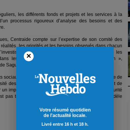
uliers, les différents fonds et projets et les services à la
 d’un processus rigoureux d’analyse des besoins et des
re.
ues, Centraide compte sur l’expertise de son comité des
réalités, les priorités et les besoins observés dans chacun
d’investissement de façon éclairée et de s’assurer que les
×
ans les communautés du Saguenay–Lac-Saint-Jean »,
raide Saguenay–Lac-Saint-Jean.
ts sociaux représente en quelque sorte la dernière étape de
sité des individus et des entreprises et à l’engagement de
n impact majeur et ainsi consolider notre filet de sécurité
est pas terminée, mais nous restons confiants de la fidèle
Votre résumé quotidien
de l'actualité locale.
Livré entre 16 h et 18 h.