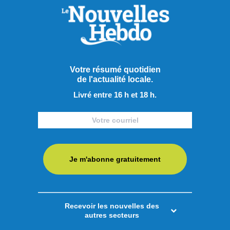
adjoint derrière le banc
Afin de pallier le départ d’Olivier Bouchard avec les Élites
de Jonquière, les Saguenéens de Chicoutimi ont annoncé
la nomination de Geordie Wudrick comme nouvel
entraîneur-adjoint de l’équipe pour la saison 2025-2026.
Votre résumé quotidien
Natif d’Abbotsford en Colombie-Britannique, il a passé les
de l'actualité locale.
deux dernières campagnes comme directeur-général et
Livré entre 16 h et 18 h.
entraîneur-chef ...
LIRE LA SUITE
Sports
Je m'abonne gratuitement
Recevoir les nouvelles des
autres secteurs