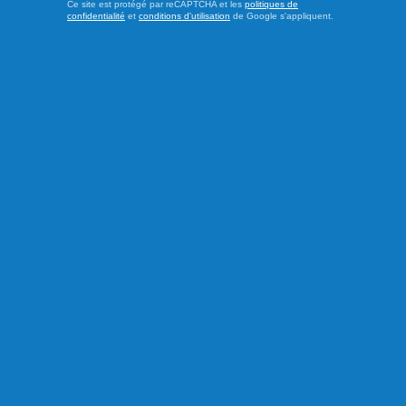
Ce site est protégé par reCAPTCHA et les
politiques de
confidentialité
et
conditions d'utilisation
de Google s'appliquent.
Publié le 4 août 2026