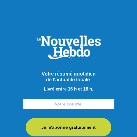
Publié le 8 août 2026
Le mois d’août, idéal pour le
trekking au Saguenay-Lac-
Saint-Jean
Le mois d’août, un peu plus tempéré que juillet, offre des
Votre résumé quotidien
températures idéales pour la randonnée au Saguenay et au
de l'actualité locale.
Lac-Saint-Jean et grâce à la configuration de la région,
Livré entre 16 h et 18 h.
l’activité offre toutes sortes de points de vue, souvent
grandioses. Mais où aller pour profiter de ce sport peu
coûteux, et qui connait une hausse de popularité partout au
...
Je m'abonne gratuitement
LIRE LA SUITE