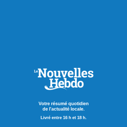
Publié le 7 août 2026
Votre résumé quotidien
de l'actualité locale.
Le PQ promet d’améliorer
Livré entre 16 h et 18 h.
l’accès aux soins et au