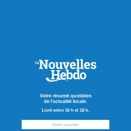
Publié hier à 14h00
Le PQ promet d’améliorer
Votre résumé quotidien
de l'actualité locale.
l’accès aux soins et au
Livré entre 16 h et 18 h.
transport en région
Alors que le déclenchement de la campagne électorale