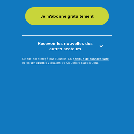
pour l'élection québécoise du 5 octobre approche, le chef
du Parti Québécois (PQ), Paul St-Pierre-Plamondon, et le
Je m'abonne gratuitement
candidat péquiste dans la circonscription des Îles-de-la-
Madeleine, Joël Arseneau, ont dévoilé ce vendredi deux
engagements visant à mieux répondre aux besoins des
citoyens vivant en ...
Recevoir les nouvelles des
autres secteurs
LIRE LA SUITE
Ce site est protégé par Turnstile. La
politique de confidentialité
et les
conditions d'utilisation
de Cloudflare s'appliquent.
Actualités