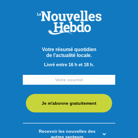
Votre résumé quotidien
de l'actualité locale.
Livré entre 16 h et 18 h.
Je m'abonne gratuitement
Publié hier à 14h00
Recevoir les nouvelles des
Le PQ promet d’améliorer
autres secteurs