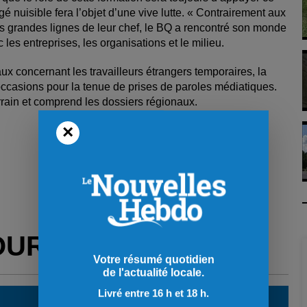
é nuisible fera l’objet d’une vive lutte. « Contrairement aux
 les grandes lignes de leur chef, le BQ a rencontré son monde
es entreprises, les organisations et le milieu.
x concernant les travailleurs étrangers temporaires, la
occasions pour la tenue de prises de paroles médiatiques.
rrain et comprend les dossiers régionaux.
×
OUR VOUS
Votre résumé quotidien
de l'actualité locale.
Livré entre 16 h et 18 h.