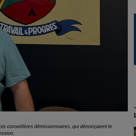
trois conseillères démissionnaires, qui dénonçaient le
ession.