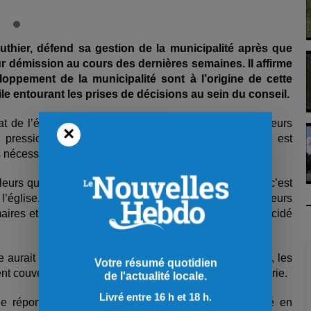
uthier, défend sa gestion de la municipalité après que
r démission au cours des dernières semaines. Il affirme
oppement de la municipalité sont à l’origine de cette
icile entourant les prises de décisions au sein du conseil.
at de l’église comme étant l’une des raisons derrière leurs
×
 pression sur elles. De son côté, Martial Gauthier est
ps nécessaire pour prendre une décision éclairée.
leurs questions durant la soirée de présentation, mais c’est
 l’église, c’est un sujet que nous avons abordé à plusieurs
maires et élus. Ce n’est pas quelque chose qui s’est décidé
e aurait été présenté au conseil l’hiver dernier. De plus, les
Votre résumé quotidien
ent couverts par les subventions liées au projet de garderie.
de l'actualité locale.
Livré entre 16 h et 18 h.
 de répondre à un besoin important de la municipalité en