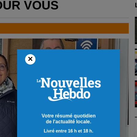
OUR VOUS
×
Votre résumé quotidien
de l'actualité locale.
Livré entre 16 h et 18 h.