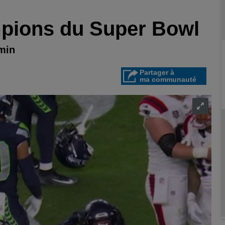
pions du Super Bowl
 min
Partager à
ma communauté