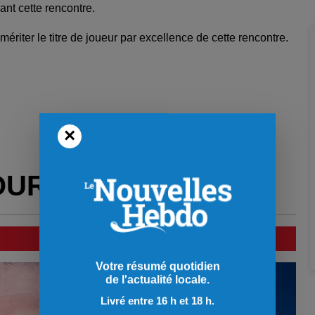
rant cette rencontre.
ériter le titre de joueur par excellence de cette rencontre.
×
OUR VOUS
Votre résumé quotidien
de l'actualité locale.
Livré entre 16 h et 18 h.