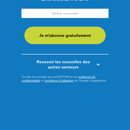
Publié hier à 8h00
Les Saguenéens ajoutent un
adjoint derrière le banc
Afin de pallier le départ d’Olivier Bouchard avec les Élites
Je m'abonne gratuitement
de Jonquière, les Saguenéens de Chicoutimi ont annoncé
la nomination de Geordie Wudrick comme nouvel
entraîneur-adjoint de l’équipe pour la saison 2025-2026.
Recevoir les nouvelles des
Natif d’Abbotsford en Colombie-Britannique, il a passé les
autres secteurs
deux dernières campagnes comme directeur-général et
Ce site est protégé par reCAPTCHA et les
politiques de
entraîneur-chef ...
confidentialité
et
conditions d'utilisation
de Google s'appliquent.
LIRE LA SUITE
Sports