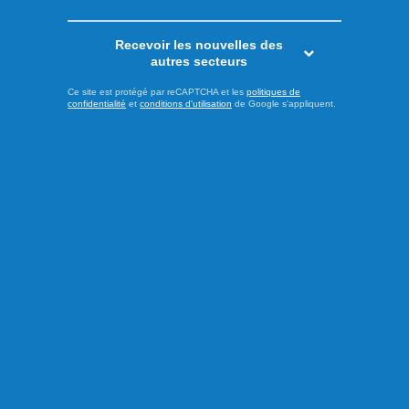
Recevoir les nouvelles des
autres secteurs
Ce site est protégé par reCAPTCHA et les
politiques de
confidentialité
et
conditions d'utilisation
de Google s'appliquent.
Publié le 5 août 2026
Les Saguenéens ajoutent un
adjoint derrière le banc
Afin de pallier le départ d’Olivier Bouchard avec les Élites
de Jonquière, les Saguenéens de Chicoutimi ont annoncé
la nomination de Geordie Wudrick comme nouvel
entraîneur-adjoint de l’équipe pour la saison 2025-2026.
Natif d’Abbotsford en Colombie-Britannique, il a passé les
deux dernières campagnes comme directeur-général et
entraîneur-chef ...
LIRE LA SUITE