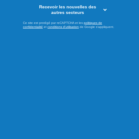
Recevoir les nouvelles des
autres secteurs
Publié hier à 8h00
Ce site est protégé par reCAPTCHA et les
politiques de
confidentialité
et
conditions d'utilisation
de Google s'appliquent.
Les Saguenéens ajoutent un
adjoint derrière le banc
Afin de pallier le départ d’Olivier Bouchard avec les Élites
de Jonquière, les Saguenéens de Chicoutimi ont annoncé
la nomination de Geordie Wudrick comme nouvel
entraîneur-adjoint de l’équipe pour la saison 2025-2026.
Natif d’Abbotsford en Colombie-Britannique, il a passé les
deux dernières campagnes comme directeur-général et
entraîneur-chef ...
LIRE LA SUITE