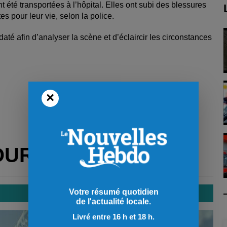
 été transportées à l’hôpital. Elles ont subi des blessures
es pour leur vie, selon la police.
até afin d’analyser la scène et d’éclaircir les circonstances
×
OUR VOUS
Votre résumé quotidien
de l'actualité locale.
Livré entre 16 h et 18 h.